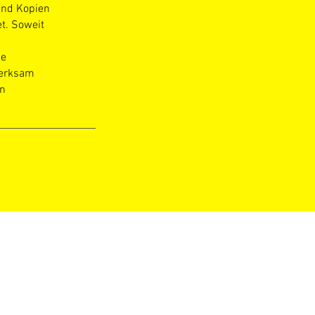
und Kopien
et. Soweit
he
merksam
on
Datenschutz