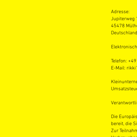
Adresse:
Jupiterweg 
45478 Mülh
Deutschlan
Elektronisc
Telefon: +4
E-Mail:
rikk
Kleinunter
Umsatzsteue
Verantwortl
Die Europäis
bereit, die 
Zur Teilnah