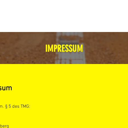
LEISTUNGEN
PREISE
DOWNLOADS
GALERIE
EVENT-
IMPRESSUM
sum
m. § 5 des TMG
:
nberg