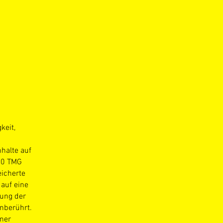
keit,
halte auf
 10 TMG
eicherte
auf eine
rung der
nberührt.
iner