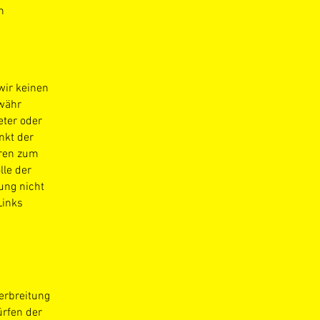
n
wir keinen
ewähr
eter oder
nkt der
aren zum
lle der
ung nicht
Links
erbreitung
ürfen der