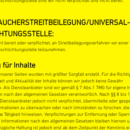
chlichtungsstelle sind wir nicht verpflichtet und nicht bereit.
UCHER­STREIT­BEILEGUNG/UNIVERSAL­
HTUNGS­STELLE:
ht bereit oder verpflichtet, an Streitbeilegungsverfahren vor einer
schlichtungsstelle teilzunehmen.
 für Inhalte
unserer Seiten wurden mit größter Sorgfalt erstellt. Für die Richtig
eit und Aktualität der Inhalte können wir jedoch keine Gewähr
 Als Diensteanbieter sind wir gemäß § 7 Abs.1 TMG für eigene In
en nach den allgemeinen Gesetzen verantwortlich. Nach §§ 8 bis
 Diensteanbieter jedoch nicht verpflich
tet, übermittelte oder gesp
rmationen zu überwachen oder nach Umständen zu forschen, die 
e Tätigkeit hinweisen. Verpflichtungen zur Entfernung oder Sper
 Informationen nach den allgemeinen Gesetzen bleiben hiervon u
ügliche Haftung ist jedoch erst ab dem Zeitpunkt der Kenntnis e