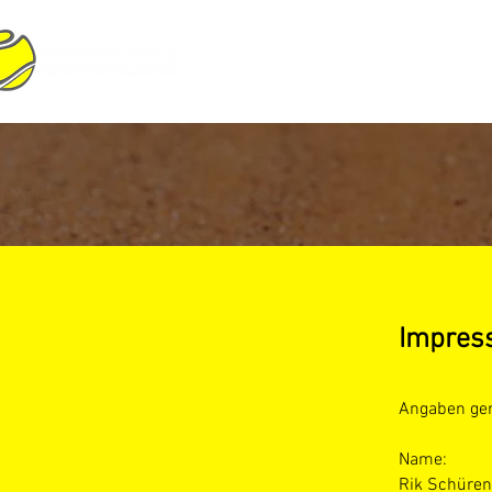
START
PHILOSOPHIE
TRAINER
Impres
Angaben ge
Name:
Rik Schüre