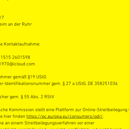
17
eim an der Ruhr
d
he Kontaktaufnahme:
9 1515 2601598
i1970@icloud.com
nehmer gemäß §19 UStG
r-Identifikationsnummer gem. § 27 a UStG, DE 358251036
icher gem. § 55 Abs. 2 RStV
che Kommission stellt eine Plattform zur Online-Streitbeilegung 
Sie hier finden
https://ec.europa.eu/consumers/odr/
.
me an einem Streitbeilegungsverfahren vor einer