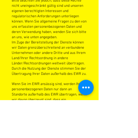
Bitte beachten Sie jedoch, dass diese Rechte
nicht uneingeschränkt gültig sind und unseren
eigenen berechtigten Interessen und
regulatorischen Anforderungen unterliegen
können. Wenn Sie allgemeine Fragen zu den von
uns erfassten personenbezogenen Daten und
deren Verwendung haben, wenden Sie sich bitte
an uns, wie unten angegeben.
Im Zuge der Bereitstellung der Dienste können
wir Daten grenzüberschreitend an verbundene
Unternehmen oder andere Dritte und aus Ihrem
Land/Ihrer Rechtsordnung in andere
Länder/Rechtsordnungen weltweit übertragen.
Durch die Nutzung der Dienste stimmen Sie der
Übertragung Ihrer Daten außerhalb des EWR zu.
Wenn Sie im EWR ansässig sind, werden Ihre
personenbezogenen Daten nur dann an
Standorte außerhalb des EWR übertragen, wenn
wir davon überzeugt sind, dass ein
angemessenes oder vergleichbares Niveau zum
Schutz per
sonenbezogener Daten besteht. Wir
werden geeignete Schritte unternehmen, um
sicherzustellen, dass wir über angemessene
vertragliche Vereinbarungen mit unseren
Drittparteien verfügen, um zu gewährleisten,
dass entsprechende Sicherheitsvorkehrungen